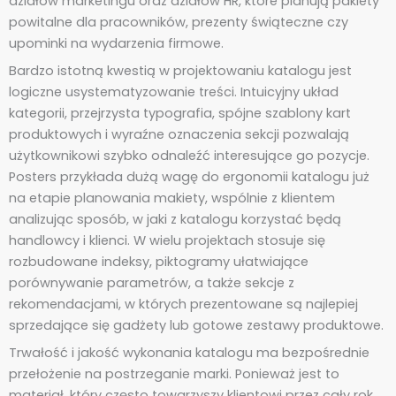
działów marketingu oraz działów HR, które planują pakiety
powitalne dla pracowników, prezenty świąteczne czy
upominki na wydarzenia firmowe.
Bardzo istotną kwestią w projektowaniu katalogu jest
logiczne usystematyzowanie treści. Intuicyjny układ
kategorii, przejrzysta typografia, spójne szablony kart
produktowych i wyraźne oznaczenia sekcji pozwalają
użytkownikowi szybko odnaleźć interesujące go pozycje.
Posters przykłada dużą wagę do ergonomii katalogu już
na etapie planowania makiety, wspólnie z klientem
analizując sposób, w jaki z katalogu korzystać będą
handlowcy i klienci. W wielu projektach stosuje się
rozbudowane indeksy, piktogramy ułatwiające
porównywanie parametrów, a także sekcje z
rekomendacjami, w których prezentowane są najlepiej
sprzedające się gadżety lub gotowe zestawy produktowe.
Trwałość i jakość wykonania katalogu ma bezpośrednie
przełożenie na postrzeganie marki. Ponieważ jest to
materiał, który często towarzyszy klientowi przez cały rok,