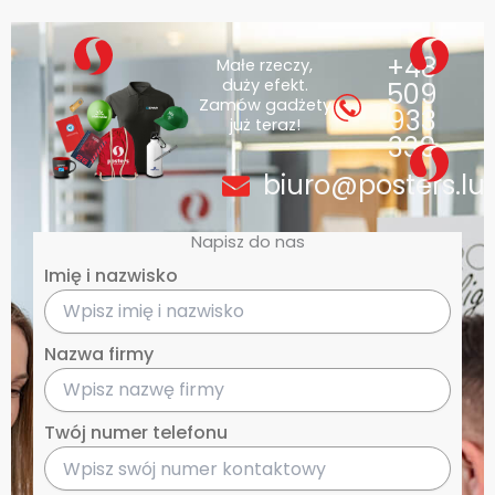
+48
Małe rzeczy,
duży efekt.
509
Zamów gadżety
933
już teraz!
339
biuro@posters.lub
Napisz do nas
Imię i nazwisko
Nazwa firmy
Twój numer telefonu