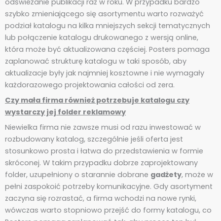
odświeżanie publikacji raz w roku. W przypadku bardzo
szybko zmieniającego się asortymentu warto rozważyć
podział katalogu na kilka mniejszych sekcji tematycznych
lub połączenie katalogu drukowanego z wersją online,
która może być aktualizowana częściej. Posters pomaga
zaplanować strukturę katalogu w taki sposób, aby
aktualizacje były jak najmniej kosztowne i nie wymagały
każdorazowego projektowania całości od zera.
Czy mała firma również potrzebuje katalogu czy
wystarczy jej folder reklamowy
Niewielka firma nie zawsze musi od razu inwestować w
rozbudowany katalog, szczególnie jeśli oferta jest
stosunkowo prosta i łatwa do przedstawienia w formie
skróconej. W takim przypadku dobrze zaprojektowany
folder, uzupełniony o starannie dobrane
gadżety
, może w
pełni zaspokoić potrzeby komunikacyjne. Gdy asortyment
zaczyna się rozrastać, a firma wchodzi na nowe rynki,
wówczas warto stopniowo przejść do formy katalogu, co