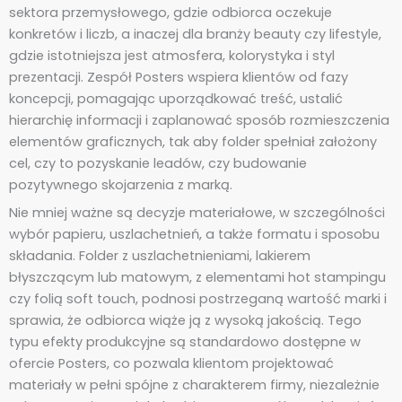
sektora przemysłowego, gdzie odbiorca oczekuje
konkretów i liczb, a inaczej dla branży beauty czy lifestyle,
gdzie istotniejsza jest atmosfera, kolorystyka i styl
prezentacji. Zespół Posters wspiera klientów od fazy
koncepcji, pomagając uporządkować treść, ustalić
hierarchię informacji i zaplanować sposób rozmieszczenia
elementów graficznych, tak aby folder spełniał założony
cel, czy to pozyskanie leadów, czy budowanie
pozytywnego skojarzenia z marką.
Nie mniej ważne są decyzje materiałowe, w szczególności
wybór papieru, uszlachetnień, a także formatu i sposobu
składania. Folder z uszlachetnieniami, lakierem
błyszczącym lub matowym, z elementami hot stampingu
czy folią soft touch, podnosi postrzeganą wartość marki i
sprawia, że odbiorca wiąże ją z wysoką jakością. Tego
typu efekty produkcyjne są standardowo dostępne w
ofercie Posters, co pozwala klientom projektować
materiały w pełni spójne z charakterem firmy, niezależnie