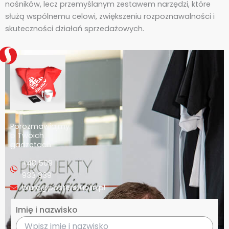
nośników, lecz przemyślanym zestawem narzędzi, które
służą wspólnemu celowi, zwiększeniu rozpoznawalności i
skuteczności działań sprzedażowych.
Porozmawiajmy
o Twoich
gadzetach
+48 509
933 339
biuro@posters.lublin.pl
Imię i nazwisko