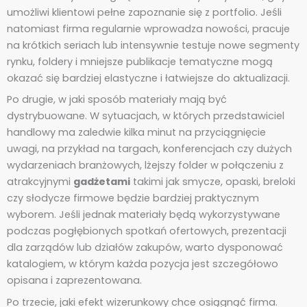
umożliwi klientowi pełne zapoznanie się z portfolio. Jeśli
natomiast firma regularnie wprowadza nowości, pracuje
na krótkich seriach lub intensywnie testuje nowe segmenty
rynku, foldery i mniejsze publikacje tematyczne mogą
okazać się bardziej elastyczne i łatwiejsze do aktualizacji.
Po drugie, w jaki sposób materiały mają być
dystrybuowane. W sytuacjach, w których przedstawiciel
handlowy ma zaledwie kilka minut na przyciągnięcie
uwagi, na przykład na targach, konferencjach czy dużych
wydarzeniach branżowych, lżejszy folder w połączeniu z
atrakcyjnymi
gadżetami
takimi jak smycze, opaski, breloki
czy słodycze firmowe będzie bardziej praktycznym
wyborem. Jeśli jednak materiały będą wykorzystywane
podczas pogłębionych spotkań ofertowych, prezentacji
dla zarządów lub działów zakupów, warto dysponować
katalogiem, w którym każda pozycja jest szczegółowo
opisana i zaprezentowana.
Po trzecie, jaki efekt wizerunkowy chce osiągnąć firma.