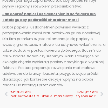
Posters pomaga zaplanować tak, aby proces ten był
płynny i zgodny z rozwojem przedsiębiorstwa.
Jak dobrać papier i uszlachetnienia do folderu lub
katalogu aby podkreślić charakter marki
Dobór papieru i uszlachetnień powinien wynikać z
pozycjonowania marki oraz oczekiwań grupy docelowej.
Dla firm premium często rekomenduje się papiery o
wyższej gramaturze, matowe lub satynowe wykończenie, a
także dodatki w postaci lakieru wybiórczego, tłoczeń lub
folii w kolorze złotym czy srebrnym. Marki stawiające na
ekologię chętnie wybierają papiery z recyklingu o wyraźnej
fakturze. Posters proponuje rozwiązania materiałowe
adekwatne do branży i budżetu, przygotowując próbki i
doradzając, jak konkretne decyzje wpłyną na odbiór
folderu lub katalogu przez klientów.
POPRZEDNI WPIS
NASTĘPNY WPIS
Prev
Na
Teczki ofertowe dla firm – detal, który wzmacnia profesjonalny wizerunek
Papier firmowy – czy nadal ma znaczenie w nowoczesnym biznesie